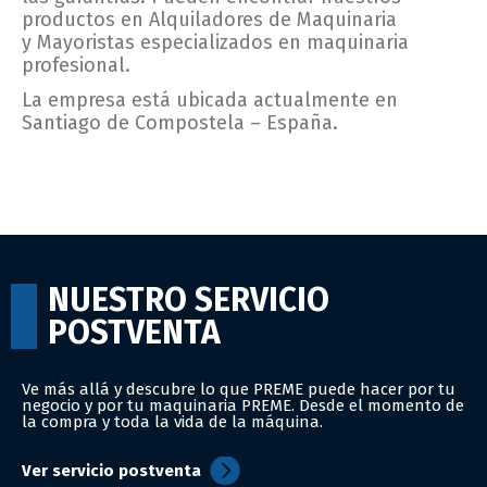
productos en Alquiladores de Maquinaria
y Mayoristas especializados en maquinaria
profesional.
La empresa está ubicada actualmente en
Santiago de Compostela – España.
NUESTRO SERVICIO
© 2022 PREME – Todos los
Aviso legal
Política de privacidad
derechos reservados
Política de cookies
POSTVENTA
Ve más allá y descubre lo que PREME puede hacer por tu
negocio y por tu maquinaria PREME. Desde el momento de
la compra y toda la vida de la máquina.
Ver servicio postventa